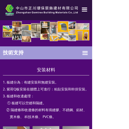
技術支持
技術支持
끀
安装材料
安装材料
끀
安裝技術
安裝技術
解决方案
解决方案
技術支持
끀
安装材料
1. 板縫分為：有縫安裝和無縫安裝。
2. 紫荷Q板安裝在牆體上可進行：粘貼安裝和幹掛安裝。
3. 板縫和收邊處理：
① 板縫可以空縫和隔縫。
② 隔縫條和收邊條的材料有填縫膠、不銹鋼、鋁材、
實木條、 科技木條、 PVC條。