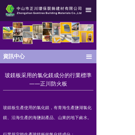
冰火板常識
끀
玻鎂板常識
港澳防火系統測試
耐火測試
資訊中心
끀
技術咨詢
玻鎂板采用的氯化鎂成分的行業標準
行業資訊
——正川防火板
包裝運輸
行業標準
玻鎂板生產使用的氯化鎂，有青海生產鹽湖氯化
隔墻吊頂施工工藝
鎂、沿海生產的海鹽副產品、山東的地下鹵水。
冰火板施工工藝
行業規定能生產玻鎂板的氯化鎂成分：