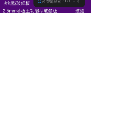
功能型玻鎂板
2.5mm薄板王功能型玻鎂板 玻鎂
板 防火板 氧化鎂板 飾面防火板
襯板 底板
人造石馬賽克大理石基板 吊頂
天花 天花板 隔牆、隔斷
建築設計 裝飾 裝修 裝潢 龍骨
無機龍骨 輕鋼龍骨 戶外傢俱板
衛生間隔斷 淋浴隔斷 衛浴防水 活動
房板材 別墅板材 方艙板材 樓板 地板
地台板
裝飾板 飾面板 貼面板 化妝板 聲學
板 吸音板 隔音板 消音板 防火