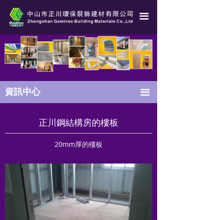
冰火板常識
끀
玻鎂板常識
港澳防火系統測試
耐火測試
資訊中心
끀
技術咨詢
正川鋼結構房的樓板
行業資訊
包裝運輸
20mm
厚的樓板
行業標準
隔墻吊頂施工工藝
冰火板施工工藝