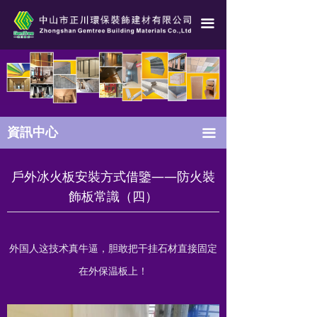
冰火板常識
끀
玻鎂板常識
港澳防火系統測試
耐火測試
資訊中心
끀
技術咨詢
戶外冰火板安裝方式借鑒——防火裝
行業資訊
飾板常識（四）
包裝運輸
行業標準
外国人这技术真牛逼，胆敢把干挂石材直接固定
隔墻吊頂施工工藝
在外保温板上！
冰火板施工工藝